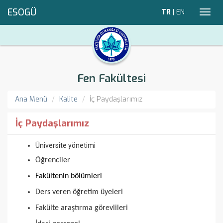
ESOGÜ
TR
|
EN
Toggl
navig
Fen Fakültesi
Ana Menü
Kalite
İç Paydaşlarımız
İç Paydaşlarımız
Üniversite yönetimi
Öğrenciler
Fakültenin bölümleri
Ders veren öğretim üyeleri
Fakülte araştırma görevlileri